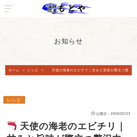
お知らせ
ホーム
>
レシピ
>
天使の海老のエビチリ｜甘みと旨味が際立つ贅沢中
レシピ
：2026/02/23
公開日
天使の海老のエビチリ｜