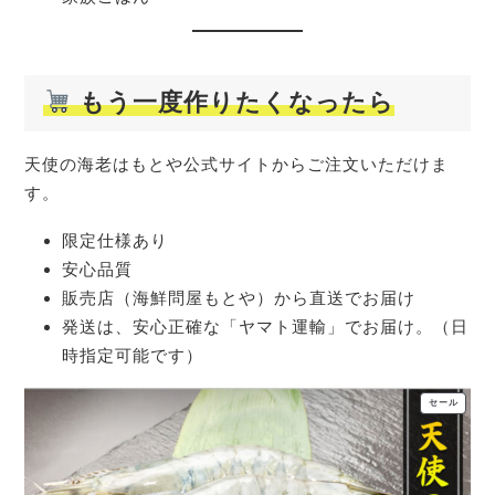
もう一度作りたくなったら
天使の海老はもとや公式サイトからご注文いただけま
す。
限定仕様あり
安心品質
販売店（海鮮問屋もとや）から直送でお届け
発送は、安心正確な「ヤマト運輸」でお届け。（日
時指定可能です）
販
セール
売
中
の
商
品