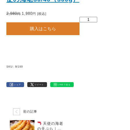
元
現
2,980
1,980
円
円
[税込]
の
在
天
価
の
使
格
価
購入はこちら
の
は
格
海
2
は
老
,
1
生
9
,
食
8
9
用
0
8
1
円
0
k
で
円
g
SKU:
M199
し
で
/
た
す
3
。
。
0
0
シェア
ツイート
LINEで送る
g
大
サ
イ
ズ
前の記事
エ
ビ
海
天使の海老
老
の天ぷら｜甘