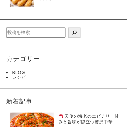
刺
みが際立つサ
身
クサク贅沢レ
し
シピ
ゃ
ぶ
し
ゃ
検
ぶ
索
個
カテゴリー
BLOG
レシピ
新着記事
天使の海老のエビチリ｜甘
みと旨味が際立つ贅沢中華