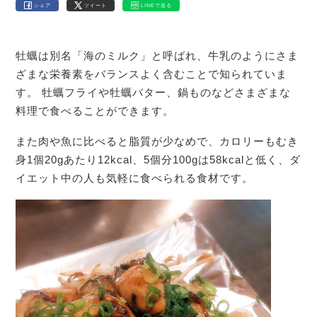
シェア
ツイート
LINEで送る
牡蠣は別名「海のミルク」と呼ばれ、牛乳のようにさま
ざまな栄養素をバランスよく含むことで知られていま
す。 牡蠣フライや牡蠣バター、鍋ものなどさまざまな
料理で食べることができます。
また肉や魚に比べると脂質が少なめで、カロリーもむき
身1個20gあたり12kcal、5個分100gは58kcalと低く、ダ
イエット中の人も気軽に食べられる食材です。