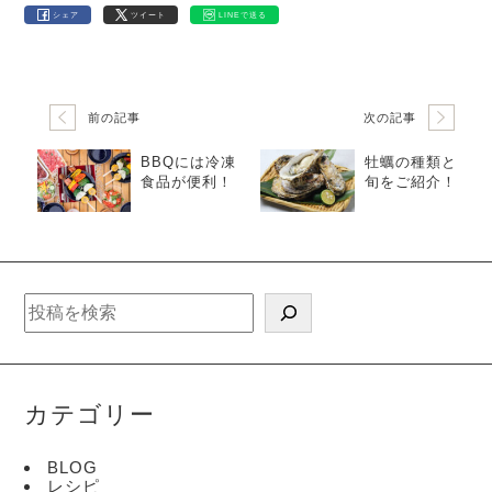
8
シェア
ツイート
LINEで送る
円
0
で
円
し
で
前の記事
次の記事
た。
す。
BBQには冷凍
牡蠣の種類と
食品が便利！
旬をご紹介！
検
索
カテゴリー
BLOG
レシピ