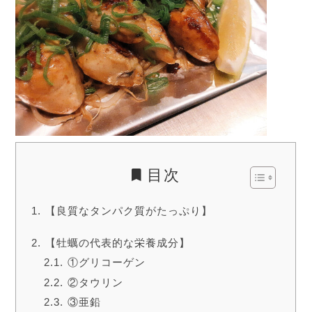
目次
【良質なタンパク質がたっぷり】
【牡蠣の代表的な栄養成分】
①グリコーゲン
②タウリン
③亜鉛