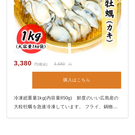
3,380
元
現
3,680
円
[税込]
円
の
在
購入はこちら
価
の
格
価
冷凍総重量1kg(内容量850g) 鮮度のいい広島産の
は
格
大粒牡蠣を急速冷凍しています。 フライ、鍋物、
3,
は
バター焼き等に最適です。大粒なので食べごたえ抜
6
3,
群です！ぜひお試しください
8
3
0