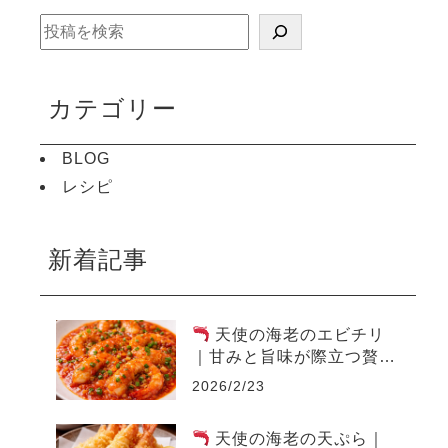
検
索
カテゴリー
BLOG
レシピ
新着記事
天使の海老のエビチリ
｜甘みと旨味が際立つ贅沢
中華
2026/2/23
天使の海老の天ぷら｜