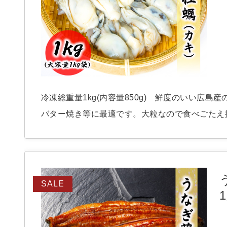
3
6
3
8
3
冷凍総重量1kg(内容量850g) 鮮度のいい広
0
8
バター焼き等に最適です。大粒なので食べごたえ
0
SALE