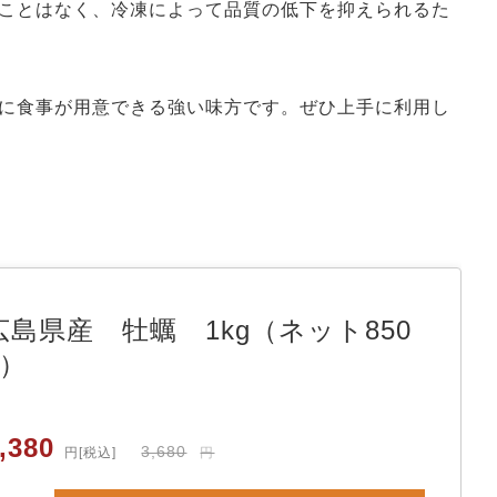
ことはなく、冷凍によって品質の低下を抑えられるた
に食事が用意できる強い味方です。ぜひ上手に利用し
広島県産 牡蠣 1kg（ネット850
g）
,380
元
現
3,680
円
[税込]
円
の
在