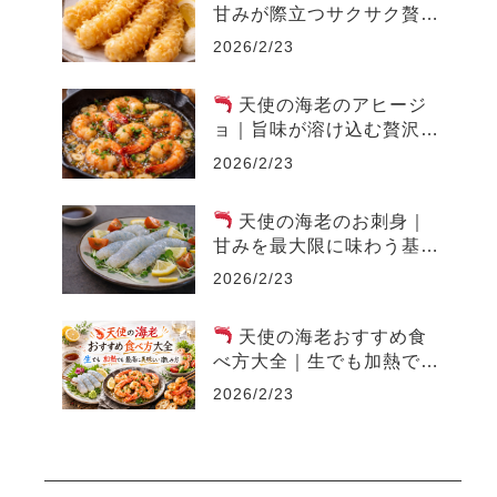
甘みが際立つサクサク贅沢
レシピ
2026/2/23
天使の海老のアヒージ
ョ｜旨味が溶け込む贅沢オ
イル料理
2026/2/23
天使の海老のお刺身｜
甘みを最大限に味わう基本
レシピ
2026/2/23
天使の海老おすすめ食
べ方大全｜生でも加熱でも
最高に美味しい楽しみ方
2026/2/23