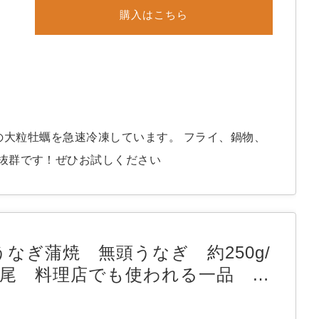
価
の
購入はこちら
格
価
は
格
,
は
,
島産の大粒牡蠣を急速冷凍しています。 フライ、鍋物、
抜群です！ぜひお試しください
円
で
円
し
で
た。
す。
うなぎ蒲焼 無頭うなぎ 約250g/
1尾 料理店でも使われる一品 真
空処理済みで美味しさ長持ち！！