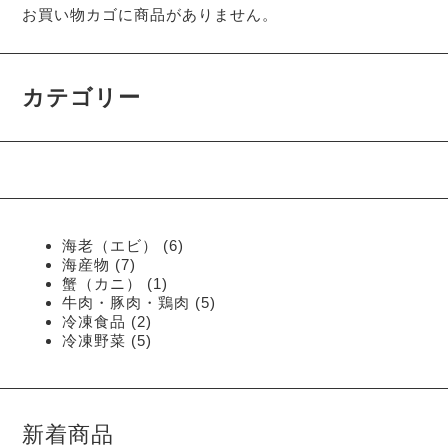
お買い物カゴに商品がありません。
カテゴリー
6
海老（エビ）
6
個
7
海産物
7
個
の
1
蟹（カニ）
1
の
個
商
5
牛肉・豚肉・鶏肉
5
商
の
品
個
2
冷凍食品
2
品
個
商
の
5
冷凍野菜
5
の
個
品
商
商
の
品
品
商
品
新着商品