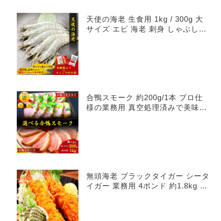
天使の海老 生食用 1kg / 300g 大
サイズ エビ 海老 刺身 しゃぶしゃ
ぶ
合鴨スモーク 約200g/1本 プロ仕
様の業務用 真空処理済みで美味し
さ長持ち
無頭海老 ブラックタイガー シータ
イガー 業務用 4ポンド 約1.8kg 海
老 BT ST 海老 エビ