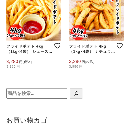
フライドポテト 4kg
フライドポテト 4kg
（1kg×4袋） シュースト
（1kg×4袋） ナチュラル
冷凍 料理店でも使われる
冷凍 料理店でも使われる
元
現
元
現
3,280
3,280
業務用
業務用
円
[税込]
円
[税込]
の
在
の
在
3,980
円
3,980
円
価
の
価
の
格
価
格
価
は
格
は
格
3,980
は
3,980
は
円
円
3,280
3,280
検
で
円
で
円
索
し
で
し
で
た。
す。
た。
す。
お買い物カゴ