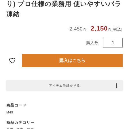
り) プロ仕様の業務用 使いやすいバラ
凍結
ポ
ソ
ー
元
現
2,150
2,450
1k
円
円
[税込]
の
在
(2
価
の
格
価
本
は
格
プ
2,
は
様
円
2,
で
円
務
し
で
購入はこちら
い
た
す
い
凍
アイテム詳細を見る
商品コード
M49
商品カテゴリー