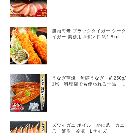
無頭海老 ブラックタイガー シータ
イガー 業務用 4ポンド 約1.8kg 海
老 BT ST 海老 エビ
うなぎ蒲焼 無頭うなぎ 約250g/
1尾 料理店でも使われる一品 真
空処理済みで美味しさ長持ち！！
ズワイガニ ボイル かに爪 カニ
爪 蟹爪 冷凍 Lサイズ