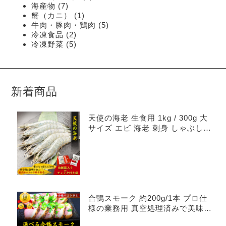
個
7
海産物
7
個
の
1
蟹（カニ）
1
の
個
商
5
牛肉・豚肉・鶏肉
5
商
の
品
個
2
冷凍食品
2
品
個
商
の
5
冷凍野菜
5
の
個
品
商
商
の
品
品
商
品
新着商品
天使の海老 生食用 1kg / 300g 大
サイズ エビ 海老 刺身 しゃぶしゃ
ぶ
合鴨スモーク 約200g/1本 プロ仕
様の業務用 真空処理済みで美味し
さ長持ち