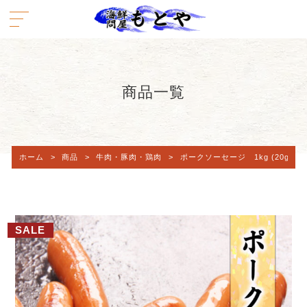
商品一覧
ホーム
>
商品
>
牛肉・豚肉・鶏肉
>
ポークソーセージ 1kg (20g×
SALE