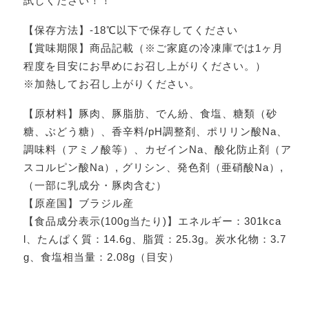
試しください！！
【保存方法】-18℃以下で保存してください
【賞味期限】商品記載（※ご家庭の冷凍庫では1ヶ月
程度を目安にお早めにお召し上がりください。）
※加熱してお召し上がりください。
【原材料】豚肉、豚脂肪、でん紛、食塩、糖類（砂
糖、ぶどう糖）、香辛料/pH調整剤、ポリリン酸Na、
調味料（アミノ酸等）、カゼインNa、酸化防止剤（ア
スコルピン酸Na）, グリシン、発色剤（亜硝酸Na）,
（一部に乳成分・豚肉含む）
【原産国】ブラジル産
【食品成分表示(100g当たり)】エネルギー：301kca
l、たんぱく質：14.6g、脂質：25.3g。炭水化物：3.7
g、食塩相当量：2.08g（目安）